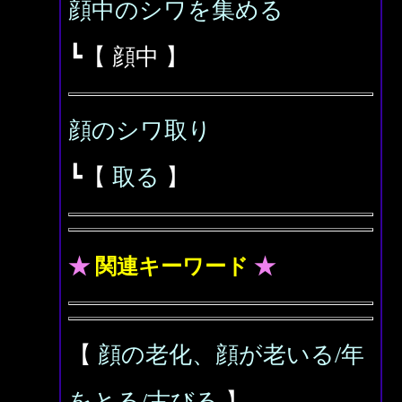
顔中のシワを集める
┗【 顔中 】
顔のシワ取り
┗【
取る
】
★
関連キーワード
★
【
顔の老化、顔が老いる/年
をとる/古びる
】