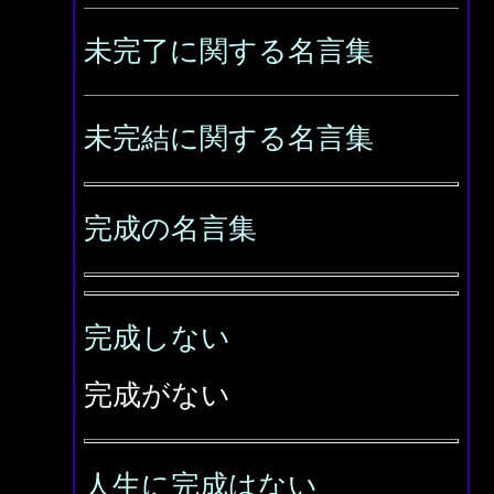
未完了に関する名言集
未完結に関する名言集
完成の名言集
完成しない
完成がない
人生に完成はない