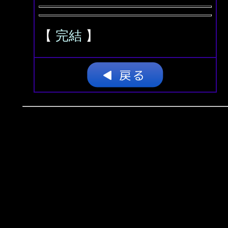
【
完結
】