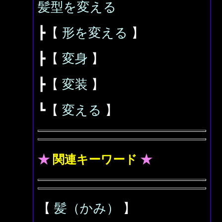
髪型を変える
┣【
形を変える
】
┣【
変身
】
┣【
変装
】
┗【
変える
】
★
関連キーワード
★
【
髪（かみ）
】