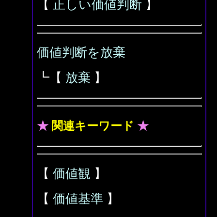
【
正しい価値判断
】
価値判断を放棄
┗【
放棄
】
★
関連キーワード
★
【
価値観
】
【
価値基準
】