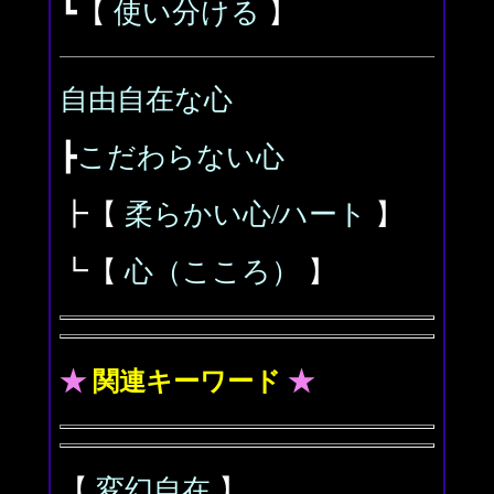
┗【
使い分ける
】
自由自在な心
┣
こだわらない心
┣【
柔らかい心/ハート
】
┗【
心（こころ）
】
★
関連キーワード
★
【
変幻自在
】