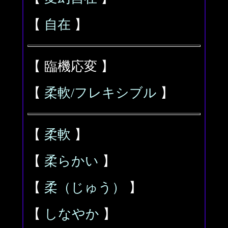
【
自在
】
【 臨機応変 】
【
柔軟/フレキシブル
】
【
柔軟
】
【
柔らかい
】
【
柔（じゅう）
】
【
しなやか
】