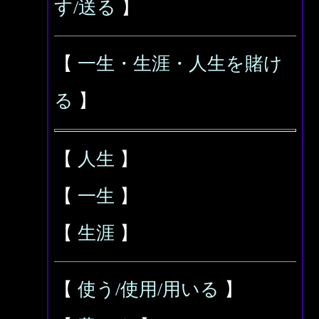
す/送る
】
【
一生・生涯・人生を賭け
る
】
【
人生
】
【
一生
】
【
生涯
】
【
使う/使用/用いる
】