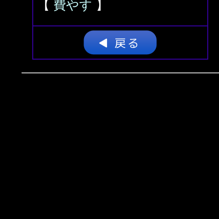
【
費やす
】