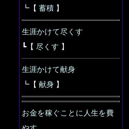
┗【
蓄積
】
生涯かけて尽くす
┗【
尽くす
】
生涯かけて献身
┗【
献身
】
お金を稼ぐことに人生を費
やす