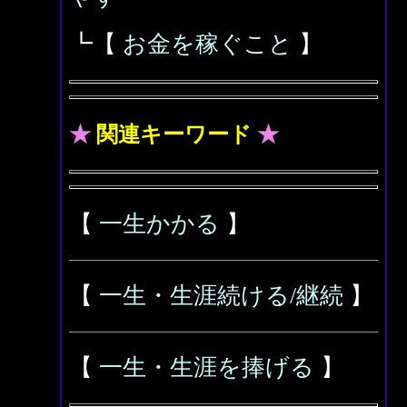
┗【
お金を稼ぐこと
】
★
関連キーワード
★
【
一生かかる
】
【
一生・生涯続ける/継続
】
【
一生・生涯を捧げる
】