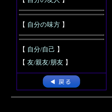
【
自分の味方
】
【
自分/自己
】
【
友/親友/朋友
】