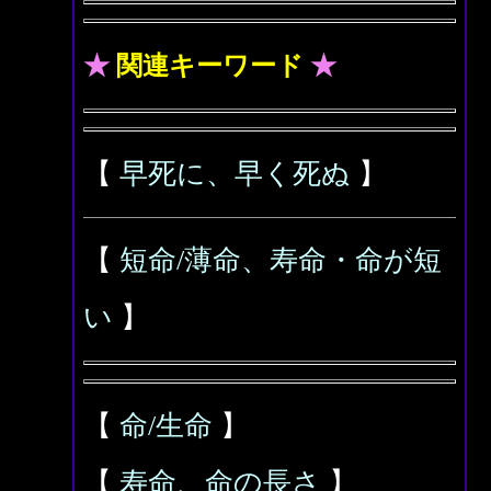
★
関連キーワード
★
【
早死に、早く死ぬ
】
【
短命/薄命、寿命・命が短
い
】
【
命/生命
】
【
寿命、命の長さ
】