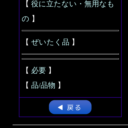
【
役に立たない・無用なも
の
】
【
ぜいたく品
】
【
必要
】
【
品/品物
】