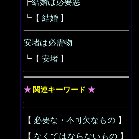
┣
結婚は必要悪
┗【
結婚
】
安堵は必需物
┗【
安堵
】
★
関連キーワード
★
【
必要な・不可欠なもの
】
【
なくてはならないもの
】