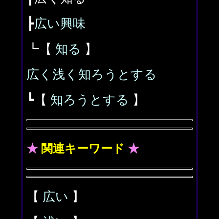
┣
広い興味
┗【
知る
】
広く浅く知ろうとする
┗【
知ろうとする
】
★
関連キーワード
★
【
広い
】