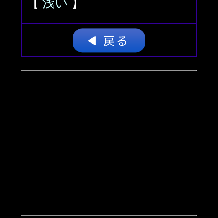
【
浅い
】