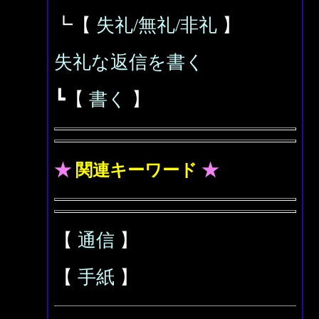
┗【
失礼/無礼/非礼
】
失礼な返信を書く
┗【
書く
】
★
関連キーワード
★
【
通信
】
【
手紙
】