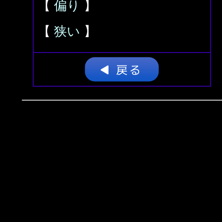
【
偏り
】
【
狭い
】