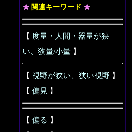
★
関連キーワード
★
【
度量・人間・器量が狭
い、狭量/小量
】
【
視野が狭い、狭い視野
】
【
偏見
】
【
偏る
】