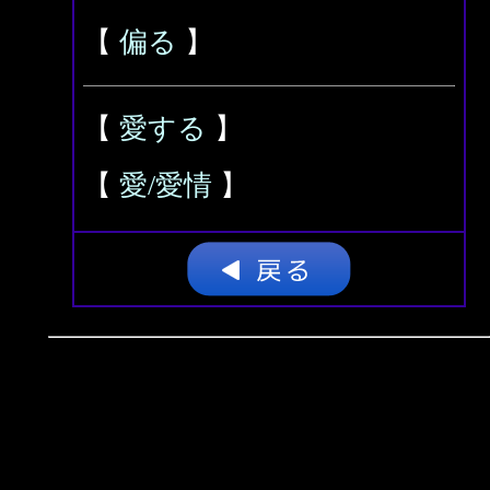
【
偏る
】
【
愛する
】
【
愛/愛情
】