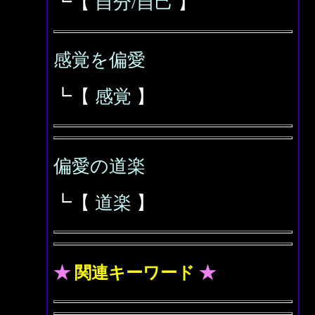
┗【
自分/自己
】
感覚を偏愛
┗【
感覚
】
偏愛の道楽
┗【
道楽
】
★
関連キーワード
★