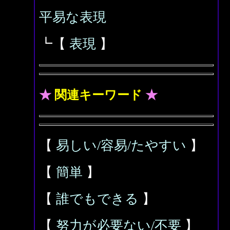
平易な表現
┗【
表現
】
★
関連キーワード
★
【
易しい/容易/たやすい
】
【
簡単
】
【
誰でもできる
】
【
努力が必要ない/不要
】