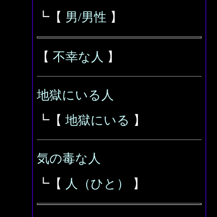
┗【
男/男性
】
【
不幸な人
】
地獄にいる人
┗【
地獄にいる
】
気の毒な人
┗【
人（ひと）
】