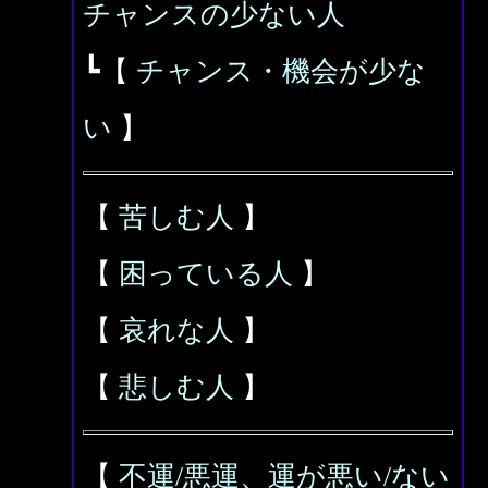
チャンスの少ない人
┗【
チャンス・機会が少な
い
】
【
苦しむ人
】
【
困っている人
】
【
哀れな人
】
【
悲しむ人
】
【
不運/悪運、運が悪い/ない