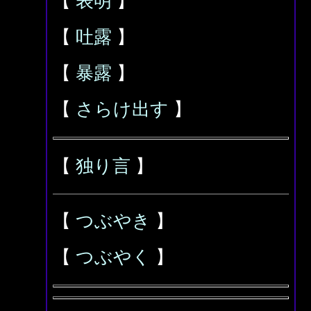
【
表明
】
【
吐露
】
【
暴露
】
【
さらけ出す
】
【
独り言
】
【
つぶやき
】
【
つぶやく
】