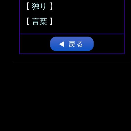
【
独り
】
【
言葉
】