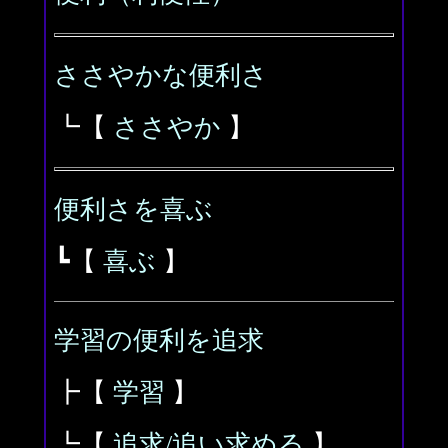
ささやかな便利さ
┗【
ささやか
】
便利さを喜ぶ
┗【
喜ぶ
】
学習の便利を追求
┣【
学習
】
┗【
追求/追い求める
】