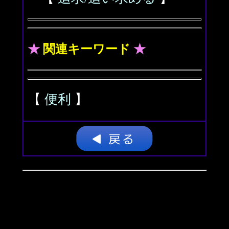
★
関連キーワード
★
【
便利
】