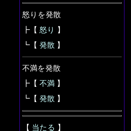
怒りを発散
┣【
怒り
】
┗【
発散
】
不満を発散
┣【
不満
】
┗【
発散
】
【
当たる
】