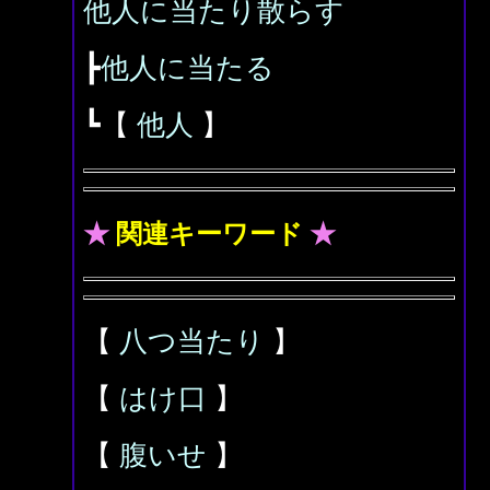
他人に当たり散らす
┣
他人に当たる
┗【
他人
】
★
関連キーワード
★
【
八つ当たり
】
【
はけ口
】
【
腹いせ
】