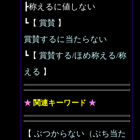
┣称えるに値しない
┗【
賞賛
】
賞賛するに当たらない
┗【
賞賛する/ほめ称える/称
える
】
★
関連キーワード
★
【
ぶつからない（ぶち当た