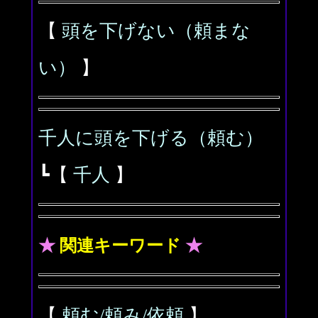
【
頭を下げない（頼まな
い）
】
千人に頭を下げる（頼む）
┗【
千人
】
★
関連キーワード
★
【
頼む/頼み/依頼
】