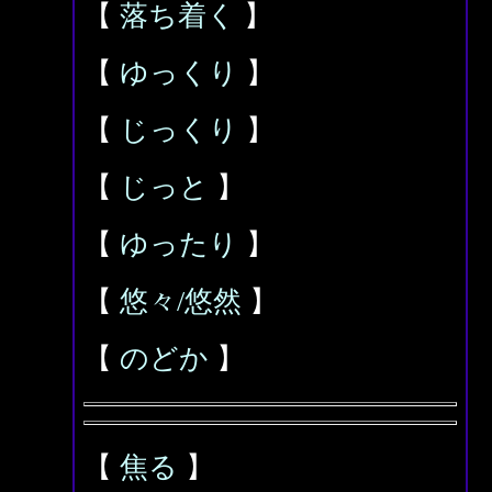
【
落ち着く
】
【
ゆっくり
】
【
じっくり
】
【
じっと
】
【
ゆったり
】
【
悠々/悠然
】
【
のどか
】
【
焦る
】