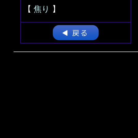
【
焦り
】