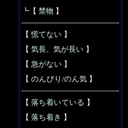
┗【
禁物
】
【
慌てない
】
【
気長、気が長い
】
【
急がない
】
【
のんびり/のん気
】
【
落ち着いている
】
【
落ち着き
】