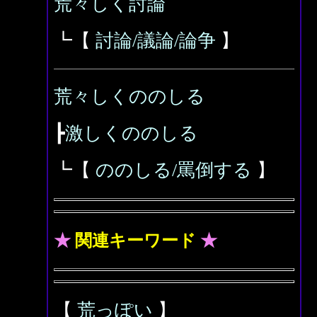
荒々しく討論
┗【
討論/議論/論争
】
荒々しくののしる
┣
激しくののしる
┗【
ののしる/罵倒する
】
★
関連キーワード
★
【
荒っぽい
】