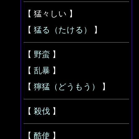
【 猛々しい 】
【
猛る（たける）
】
【
野蛮
】
【
乱暴
】
【
獰猛（どうもう）
】
【
殺伐
】
【
酷使
】