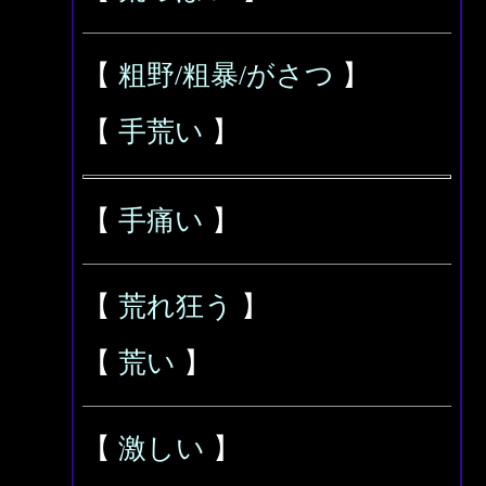
【
粗野/粗暴/がさつ
】
【
手荒い
】
【
手痛い
】
【
荒れ狂う
】
【
荒い
】
【
激しい
】