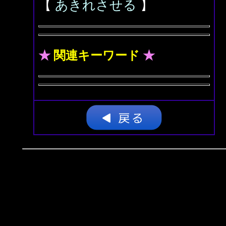
【
あきれさせる
】
★
関連キーワード
★