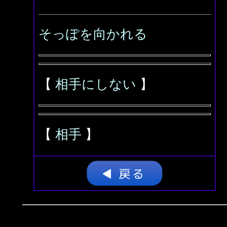
そっぽを向かれる
【
相手にしない
】
【
相手
】