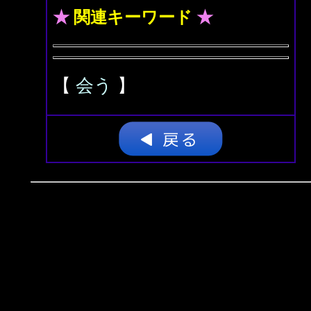
★
関連キーワード
★
【
会う
】