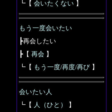
┗【
会いたくない
】
もう一度会いたい
┣再会したい
┣【
再会
】
┗【
もう一度/再度/再び
】
会いたい人
┗【
人（ひと）
】