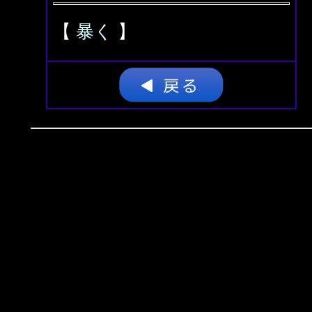
【
暴く
】